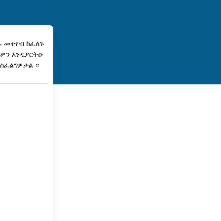
ሉ መተየብ ከፈለጉ
ፍዎን እንዲያርትዑ
ያስፈልግዎታል ።