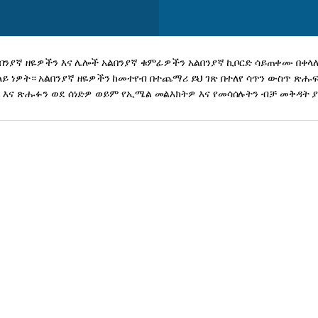
ልበንያኛ ዘዬዎችን እና ሌሎች አልበንያኛ ቁምፊዎችን አልበንያኛ ኪቦርድ ሳይጠቀሙ በቀላ
ላይ ነዎት። አልበንያኛ ዘዬዎችን ከመተየብ በተጨማሪ ይህ ገጽ በተለየ ሳጥን ውስጥ ጽሑ
እና ጽሑፉን ወደ ሰነድዎ ወይም የኢሜል መልእክትዎ እና የመሳሰሉትን ብቻ መቅዳት 