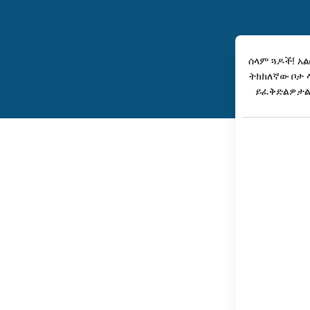
ሰላም ጓዶች! አ
ትክክለኛው ቦታ 
ይፈቅድልዎታል 