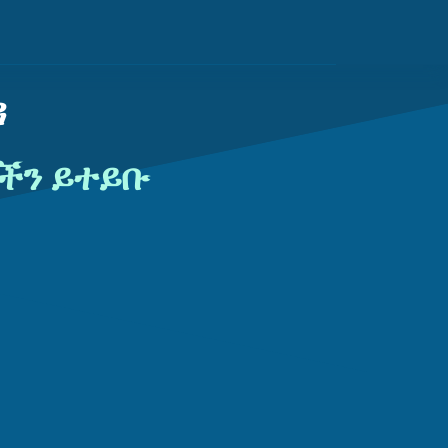
ዳ
ዎችን ይተይቡ