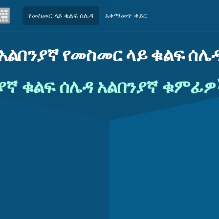
የመስመር ላይ ቁልፍ ሰሌዳ
አቀማመጥ ቀይር
አልበንያኛ የመስመር ላይ ቁልፍ ሰሌ
ንያኛ ቁልፍ ሰሌዳ አልበንያኛ ቁምፊ