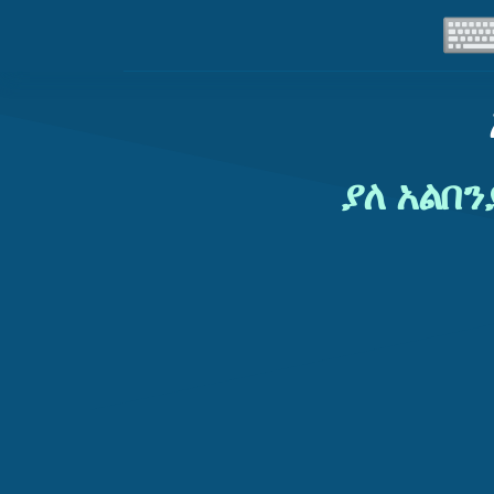
ያለ አልበ