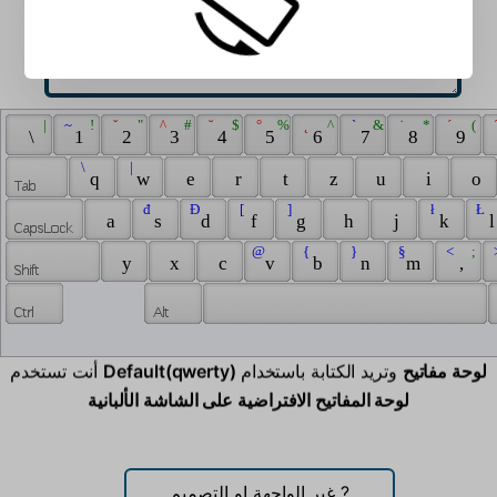
 | 
 ~ 
 ! 
 ˇ 
 " 
 ^ 
 # 
 ˘ 
 $ 
 ° 
 % 
 ˛ 
 ^ 
 ` 
 & 
 ˙ 
 * 
 ´ 
 ( 
 
 \ 
 1 
 2 
 3 
 4 
 5 
 6 
 7 
 8 
 9 
 \ 
 | 
 q 
 w 
 e 
 r 
 t 
 z 
 u 
 i 
 o 
 đ 
 Đ 
 [ 
 ] 
 ł 
 Ł 
 a 
 s 
 d 
 f 
 g 
 h 
 j 
 k 
 l
 @ 
 { 
 } 
 § 
 < 
 ; 
 
 y 
 x 
 c 
 v 
 b 
 n 
 m 
 , 
Default(qwerty) لوحة مفاتيح
وتريد الكتابة باستخدام
أنت تستخدم
لوحة المفاتيح الافتراضية على الشاشة الألبانية
?
غير الواجهة او التصميم