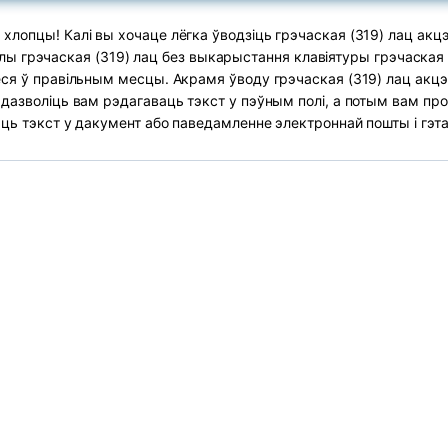
 хлопцы! Калі вы хочаце лёгка ўводзіць грэчаская (319) лац акцэ
лы грэчаская (319) лац без выкарыстання клавіятуры грэчаская (
еся ў правільным месцы. Акрамя ўводу грэчаская (319) лац акцэн
 дазволіць вам рэдагаваць тэкст у пэўным полі, а потым вам про
аць тэкст у дакумент або паведамленне электроннай пошты і гэта