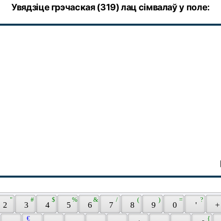
Увядзіце грэчаская (319) лац сімвалаў у поле:
 " 
 # 
 $ 
 % 
 & 
 / 
 ( 
 ) 
 = 
 ? 
 2 
 3 
 4 
 5 
 6 
 7 
 8 
 9 
 0 
 ' 
 +
 € 
 { 