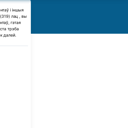
нтаў і іншыя
319) лац , вы
таў, гэтая
ста трэба
к далей.