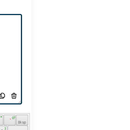
 * 
 @ 
 
 ` 
 } 