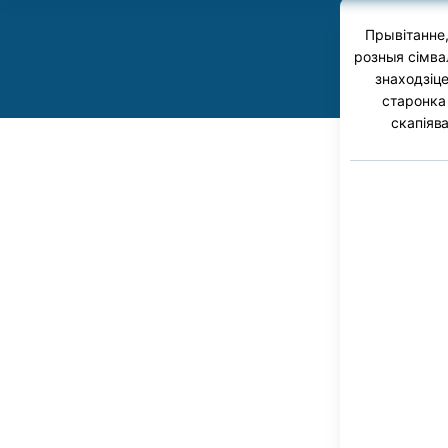
Прывітанне,
розныя сімва
знаходзіц
старонка
скапіяв