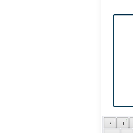
 | 
 ! 
 \ 
 1 