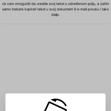
će vam omogućiti da uredite svoj tekst u određenom polju, a zatim
samo trebate kopirati tekst u svoj dokument ili e-mail poruku i tako
dalje.
Unesite Albanac znakova u polje: