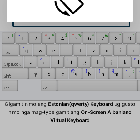
 | 
 ~ 
 ! 
 ˇ 
 " 
 ^ 
 # 
 ˘ 
 $ 
 ° 
 % 
 ˛ 
 ^ 
 ` 
 & 
 ˙ 
 * 
 ´ 
 ( 
 
 \ 
 1 
 2 
 3 
 4 
 5 
 6 
 7 
 8 
 9 
 \ 
 | 
 q 
 w 
 e 
 r 
 t 
 z 
 u 
 i 
 o 
 đ 
 Đ 
 [ 
 ] 
 ł 
 Ł 
 a 
 s 
 d 
 f 
 g 
 h 
 j 
 k 
 l
 @ 
 { 
 } 
 § 
 < 
 ; 
 
 y 
 x 
 c 
 v 
 b 
 n 
 m 
 , 
Gigamit nimo ang
Estonian(qwerty) Keyboard
ug gusto
nimo nga mag-type gamit ang
On-Screen Albaniano
Virtual Keyboard