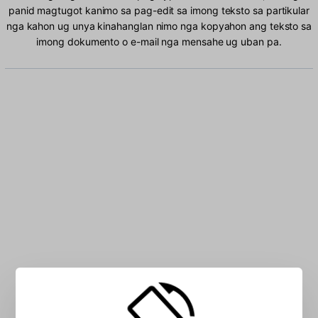
panid magtugot kanimo sa pag-edit sa imong teksto sa partikular
nga kahon ug unya kinahanglan nimo nga kopyahon ang teksto sa
imong dokumento o e-mail nga mensahe ug uban pa.
Isulat ang Albaniano nga mga karakter sa kahon: