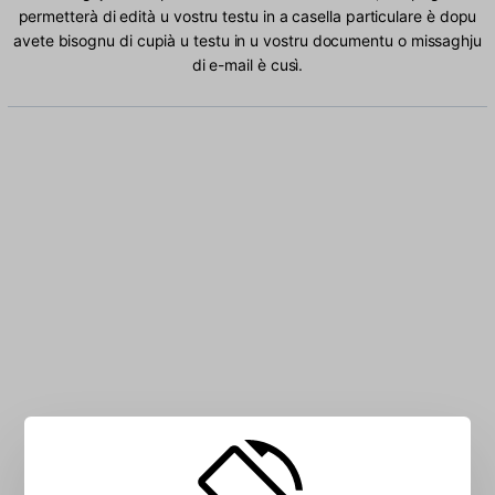
permetterà di edità u vostru testu in a casella particulare è dopu
avete bisognu di cupià u testu in u vostru documentu o missaghju
di e-mail è cusì.
Scrivite Albanese caratteri in a casella: