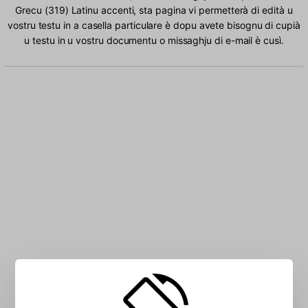
Grecu (319) Latinu accenti, sta pagina vi permetterà di edità u
vostru testu in a casella particulare è dopu avete bisognu di cupià
u testu in u vostru documentu o missaghju di e-mail è cusì.
Scrivite Grecu (319) Latinu caratteri in a casella: