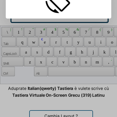
 | 
 ! 
 " 
 # 
 $ 
 % 
 & 
 / 
 ( 
 ) 
 \ 
 1 
 2 
 3 
 4 
 5 
 6 
 7 
 8 
 9 
 € 
 q 
 w 
 e 
 r 
 t 
 y 
 u 
 i 
 o 
 a 
 s 
 d 
 f 
 g 
 h 
 j 
 k 
 l
 ; 
 z 
 x 
 c 
 v 
 b 
 n 
 m 
 , 
Aduprate
Italian(qwerty) Tastiera
è vulete scrive cù
Tastiera Virtuale On-Screen Grecu (319) Latinu
Cambia Layout
?