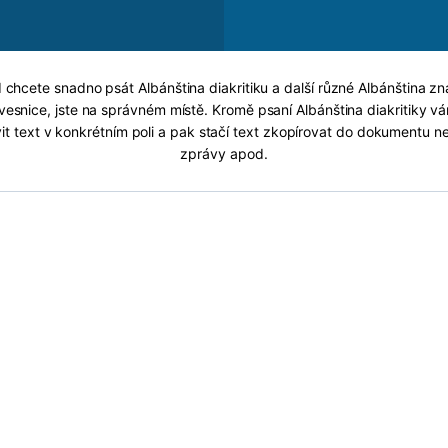
d chcete snadno psát Albánština diakritiku a další různé Albánština z
vesnice, jste na správném místě. Kromě psaní Albánština diakritiky v
it text v konkrétním poli a pak stačí text zkopírovat do dokumentu n
zprávy apod.