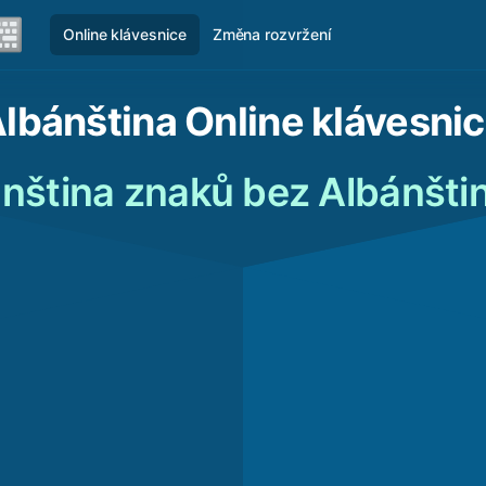
Online klávesnice
Změna rozvržení
lbánština Online klávesni
nština znaků bez Albánštin