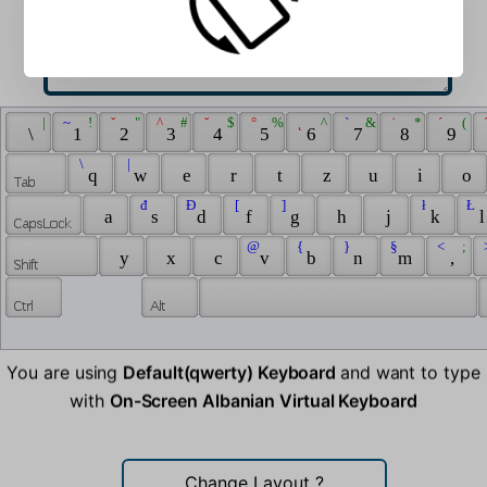
 | 
 ~ 
 ! 
 ˇ 
 " 
 ^ 
 # 
 ˘ 
 $ 
 ° 
 % 
 ˛ 
 ^ 
 ` 
 & 
 ˙ 
 * 
 ´ 
 ( 
 
 \ 
 1 
 2 
 3 
 4 
 5 
 6 
 7 
 8 
 9 
 \ 
 | 
 q 
 w 
 e 
 r 
 t 
 z 
 u 
 i 
 o 
 đ 
 Đ 
 [ 
 ] 
 ł 
 Ł 
 a 
 s 
 d 
 f 
 g 
 h 
 j 
 k 
 l
 @ 
 { 
 } 
 § 
 < 
 ; 
 
 y 
 x 
 c 
 v 
 b 
 n 
 m 
 , 
You are using
Default(qwerty) Keyboard
and want to type
with
On-Screen Albanian Virtual Keyboard
Change Layout
?