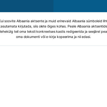
Kui soovite Albaania aktsente ja muid erinevaid Albaania sümboleid lih
 kasutamata kirjutada, siis olete õiges kohas. Peale Albaania aktsentide
ehekülg teil oma teksti konkreetses kastis redigeerida ja seejärel peate
oma dokumenti või e-kirja kopeerima ja nii edasi.