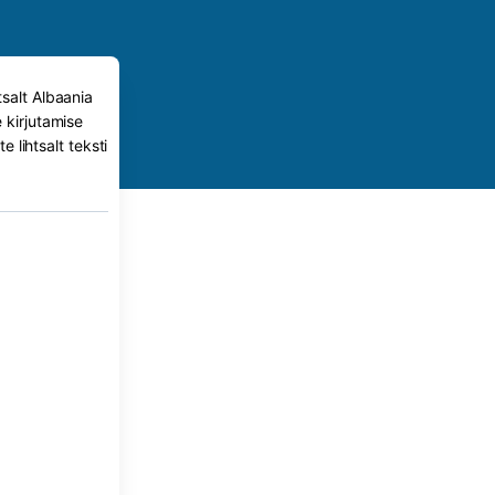
tsalt Albaania
 kirjutamise
 lihtsalt teksti