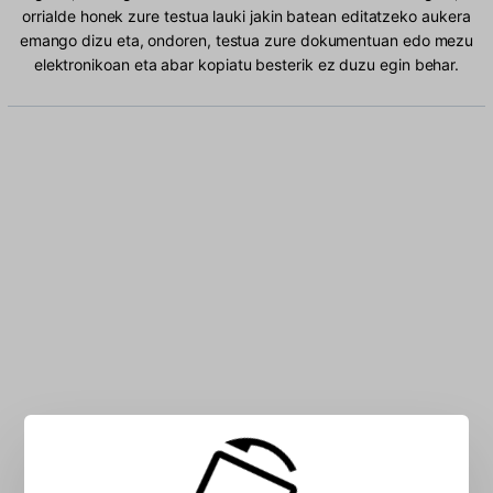
orrialde honek zure testua lauki jakin batean editatzeko aukera
emango dizu eta, ondoren, testua zure dokumentuan edo mezu
elektronikoan eta abar kopiatu besterik ez duzu egin behar.
Idatzi Albaniarra karaktere koadroan: