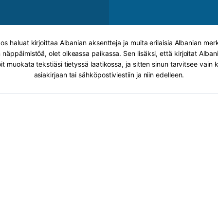
Jos haluat kirjoittaa Albanian aksentteja ja muita erilaisia Albanian mer
 näppäimistöä, olet oikeassa paikassa. Sen lisäksi, että kirjoitat Alban
voit muokata tekstiäsi tietyssä laatikossa, ja sitten sinun tarvitsee vain 
asiakirjaan tai sähköpostiviestiin ja niin edelleen.