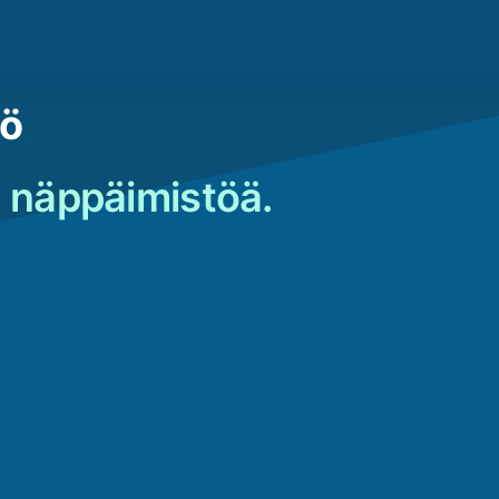
tö
n näppäimistöä.