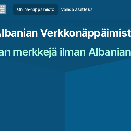
Online-näppäimistö
Vaihda asettelua
lbanian Verkkonäppäimis
ian merkkejä ilman Albania