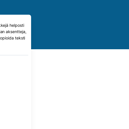
kkejä helposti
ian aksentteja,
kopioida teksti