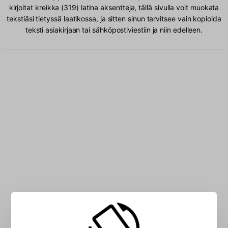
kirjoitat kreikka (319) latina aksentteja, tällä sivulla voit muokata
tekstiäsi tietyssä laatikossa, ja sitten sinun tarvitsee vain kopioida
teksti asiakirjaan tai sähköpostiviestiin ja niin edelleen.
Kirjoita kreikka (319) latina merkkiä ruutuun: