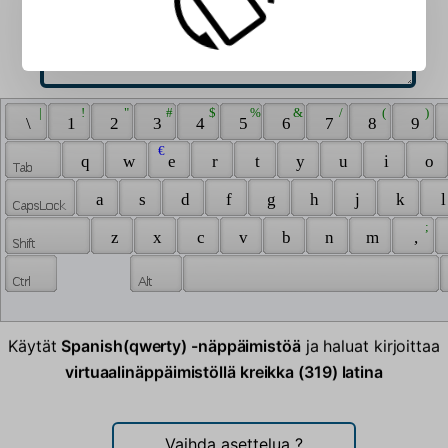
 | 
 ! 
 " 
 # 
 $ 
 % 
 & 
 / 
 ( 
 ) 
 \ 
 1 
 2 
 3 
 4 
 5 
 6 
 7 
 8 
 9 
 € 
 q 
 w 
 e 
 r 
 t 
 y 
 u 
 i 
 o 
 a 
 s 
 d 
 f 
 g 
 h 
 j 
 k 
 l
 ; 
 z 
 x 
 c 
 v 
 b 
 n 
 m 
 , 
Käytät
Spanish(qwerty) -näppäimistöä
ja haluat kirjoittaa
virtuaalinäppäimistöllä kreikka (319) latina
Vaihda asettelua
?