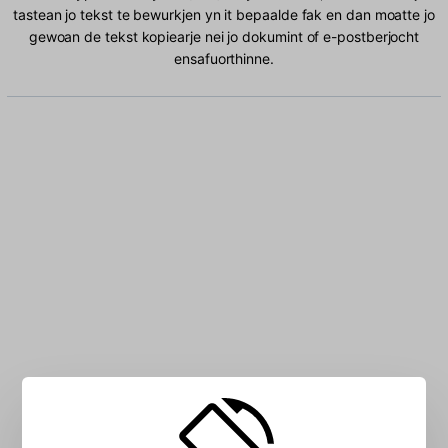
tastean jo tekst te bewurkjen yn it bepaalde fak en dan moatte jo
gewoan de tekst kopiearje nei jo dokumint of e-postberjocht
ensafuorthinne.
Typ Gryksk (319) Latyn karakters yn it fak: