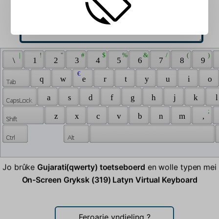
 | 
 ! 
 " 
 # 
 $ 
 % 
 & 
 / 
 ( 
 ) 
 \ 
 1 
 2 
 3 
 4 
 5 
 6 
 7 
 8 
 9 
 € 
 q 
 w 
 e 
 r 
 t 
 y 
 u 
 i 
 o 
 a 
 s 
 d 
 f 
 g 
 h 
 j 
 k 
 l
 ; 
 z 
 x 
 c 
 v 
 b 
 n 
 m 
 , 
Jo brûke
Gujarati(qwerty) toetseboerd
en wolle typen mei
On-Screen Gryksk (319) Latyn Virtual Keyboard
Feroarje yndieling
?