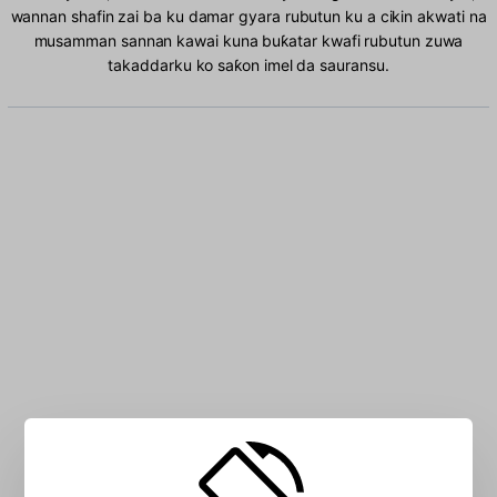
wannan shafin zai ba ku damar gyara rubutun ku a cikin akwati na
musamman sannan kawai kuna buƙatar kwafi rubutun zuwa
takaddarku ko saƙon imel da sauransu.
Rubuta haruffa Albaniya a cikin akwatin: