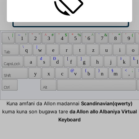
 | 
 ~ 
 ! 
 ˇ 
 " 
 ^ 
 # 
 ˘ 
 $ 
 ° 
 % 
 ˛ 
 ^ 
 ` 
 & 
 ˙ 
 * 
 ´ 
 ( 
 
 \ 
 1 
 2 
 3 
 4 
 5 
 6 
 7 
 8 
 9 
 \ 
 | 
 q 
 w 
 e 
 r 
 t 
 z 
 u 
 i 
 o 
 đ 
 Đ 
 [ 
 ] 
 ł 
 Ł 
 a 
 s 
 d 
 f 
 g 
 h 
 j 
 k 
 l
 @ 
 { 
 } 
 § 
 < 
 ; 
 
 y 
 x 
 c 
 v 
 b 
 n 
 m 
 , 
Kuna amfani da Allon madannai
Scandinavian(qwerty)
kuma kuna son bugawa tare
da Allon allo Albaniya Virtual
Keyboard