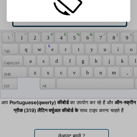
 | 
 ! 
 " 
 # 
 $ 
 % 
 & 
 / 
 ( 
 ) 
 \ 
 1 
 2 
 3 
 4 
 5 
 6 
 7 
 8 
 9 
 € 
 q 
 w 
 e 
 r 
 t 
 y 
 u 
 i 
 o 
 a 
 s 
 d 
 f 
 g 
 h 
 j 
 k 
 l
 ; 
 z 
 x 
 c 
 v 
 b 
 n 
 m 
 , 
आप
Portuguese(qwerty) कीबोर्ड
का उपयोग कर रहे हैं और
ऑन-स्क्रीन
ग्रीक (319) लैटिन वर्चुअल कीबोर्ड के
साथ टाइप करना चाहते हैं
लेआउट बदलें
?