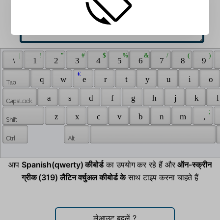
 | 
 ! 
 " 
 # 
 $ 
 % 
 & 
 / 
 ( 
 ) 
 \ 
 1 
 2 
 3 
 4 
 5 
 6 
 7 
 8 
 9 
 € 
 q 
 w 
 e 
 r 
 t 
 y 
 u 
 i 
 o 
 a 
 s 
 d 
 f 
 g 
 h 
 j 
 k 
 l
 ; 
 z 
 x 
 c 
 v 
 b 
 n 
 m 
 , 
आप
Spanish(qwerty) कीबोर्ड
का उपयोग कर रहे हैं और
ऑन-स्क्रीन
ग्रीक (319) लैटिन वर्चुअल कीबोर्ड के
साथ टाइप करना चाहते हैं
लेआउट बदलें
?