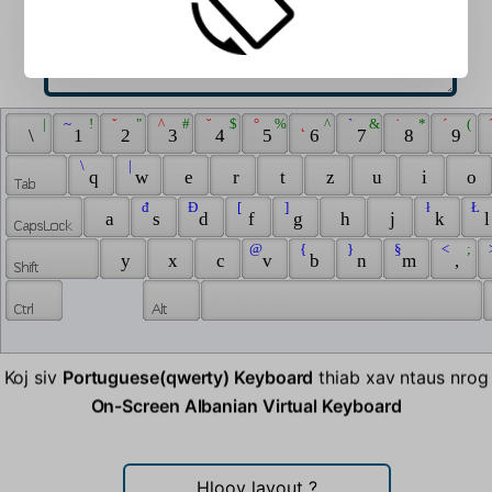
 | 
 ~ 
 ! 
 ˇ 
 " 
 ^ 
 # 
 ˘ 
 $ 
 ° 
 % 
 ˛ 
 ^ 
 ` 
 & 
 ˙ 
 * 
 ´ 
 ( 
 
 \ 
 1 
 2 
 3 
 4 
 5 
 6 
 7 
 8 
 9 
 \ 
 | 
 q 
 w 
 e 
 r 
 t 
 z 
 u 
 i 
 o 
 đ 
 Đ 
 [ 
 ] 
 ł 
 Ł 
 a 
 s 
 d 
 f 
 g 
 h 
 j 
 k 
 l
 @ 
 { 
 } 
 § 
 < 
 ; 
 
 y 
 x 
 c 
 v 
 b 
 n 
 m 
 , 
Koj siv
Portuguese(qwerty) Keyboard
thiab xav ntaus nrog
On-Screen Albanian Virtual Keyboard
Hloov layout
?