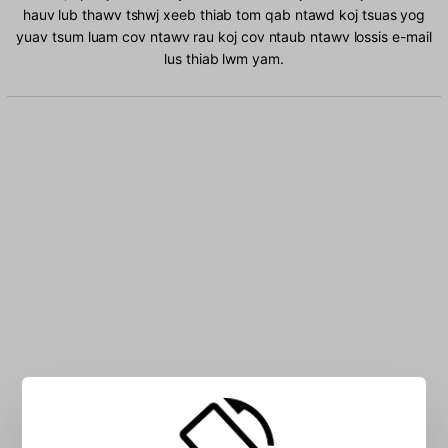
hauv lub thawv tshwj xeeb thiab tom qab ntawd koj tsuas yog
yuav tsum luam cov ntawv rau koj cov ntaub ntawv lossis e-mail
lus thiab lwm yam.
Ntaus Albanian cim rau hauv lub thawv: