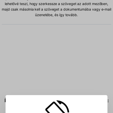
lehetővé teszi, hogy szerkessze a szöveget az adott mezőben,
majd csak másolnia kell a szöveget a dokumentumába vagy e-mail
üzenetébe, és így tovább.
Írja be a Görög (319) Latin karaktereket a mezőbe: