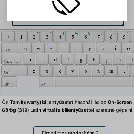
 | 
 ! 
 " 
 # 
 $ 
 % 
 & 
 / 
 ( 
 ) 
 \ 
 1 
 2 
 3 
 4 
 5 
 6 
 7 
 8 
 9 
 € 
 q 
 w 
 e 
 r 
 t 
 y 
 u 
 i 
 o 
 a 
 s 
 d 
 f 
 g 
 h 
 j 
 k 
 l
 ; 
 z 
 x 
 c 
 v 
 b 
 n 
 m 
 , 
Ön
Tamil(qwerty) billentyűzetet
használ, és az
On-Screen
Görög (319) Latin virtuális billentyűzettel
szeretne gépelni
Elrendezés módosítása
?