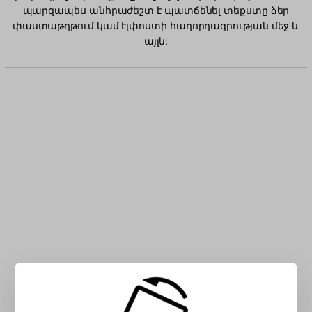
պարզապես անհրաժեշտ է պատճենել տեքստը ձեր
փաստաթղթում կամ էլփոստի հաղորդագրության մեջ և
այլն:
Մուտքագրեք ալբանացի նիշ վանդակում.