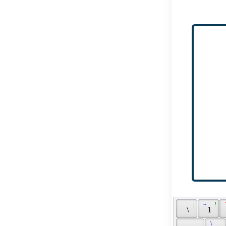
 | 
 ~ 
 ! 
 
 \ 
 1 
 \ 