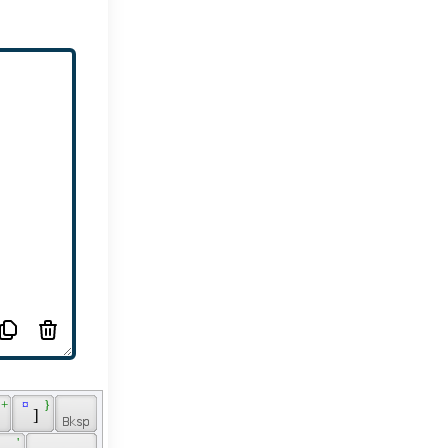
 + 
 ¤ 
 } 
 
 ] 
 
 ' 