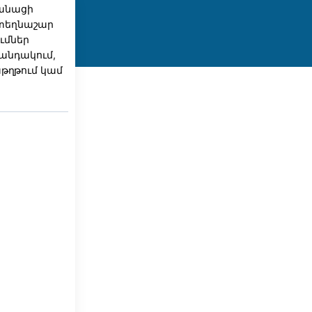
բանացի
ստեղնաշար
ւմներ
վանդակում,
թղթում կամ