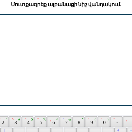
Մուտքագրեք ալբանացի նիշ վանդակում.
ˇ 
 " 
 ^ 
 # 
 ˘ 
 $ 
 ° 
 % 
 ˛ 
 ^ 
 ` 
 & 
 ˙ 
 * 
 ´ 
 ( 
 ˝ 
 ) 
 ¨ 
 _ 
 ¸ 
 2 
 3 
 4 
 5 
 6 
 7 
 8 
 9 
 0 
 - 
 =
 | 
 ÷ 
 ×