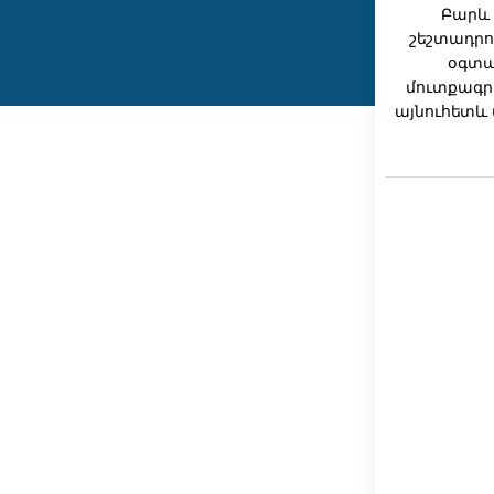
Բարև 
շեշտադրո
օգտա
մուտքագրե
այնուհետև