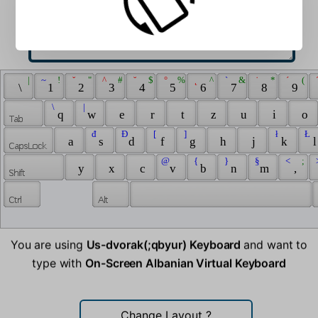
 | 
 ~ 
 ! 
 ˇ 
 " 
 ^ 
 # 
 ˘ 
 $ 
 ° 
 % 
 ˛ 
 ^ 
 ` 
 & 
 ˙ 
 * 
 ´ 
 ( 
 
 \ 
 1 
 2 
 3 
 4 
 5 
 6 
 7 
 8 
 9 
 \ 
 | 
 q 
 w 
 e 
 r 
 t 
 z 
 u 
 i 
 o 
 đ 
 Đ 
 [ 
 ] 
 ł 
 Ł 
 a 
 s 
 d 
 f 
 g 
 h 
 j 
 k 
 l
 @ 
 { 
 } 
 § 
 < 
 ; 
 
 y 
 x 
 c 
 v 
 b 
 n 
 m 
 , 
You are using
Us-dvorak(;qbyur) Keyboard
and want to
type with
On-Screen Albanian Virtual Keyboard
Change Layout
?