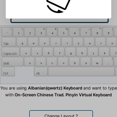
 ~ 
 ！ 
 · 
 # 
 ￥ 
 % 
 … 
 — 
 * 
 （ 
 ` 
 1 
 2 
 3 
 4 
 5 
 6 
 7 
 8 
 9 
 q 
 w 
 e 
 r 
 t 
 y 
 u 
 i 
 o 
 a 
 s 
 d 
 f 
 g 
 h 
 j 
 k 
 l 
 《 
 z 
 x 
 c 
 v 
 b 
 n 
 m 
 , 
You are using
Albanian(qwertz) Keyboard
and want to type
with
On-Screen Chinese Trad. Pinyin Virtual Keyboard
Change Layout
?