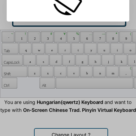
 ~ 
 ！ 
 · 
 # 
 ￥ 
 % 
 … 
 — 
 * 
 （ 
 ` 
 1 
 2 
 3 
 4 
 5 
 6 
 7 
 8 
 9 
 q 
 w 
 e 
 r 
 t 
 y 
 u 
 i 
 o 
 a 
 s 
 d 
 f 
 g 
 h 
 j 
 k 
 l 
 《 
 z 
 x 
 c 
 v 
 b 
 n 
 m 
 , 
You are using
Hungarian(qwertz) Keyboard
and want to
type with
On-Screen Chinese Trad. Pinyin Virtual Keyboard
Change Layout
?