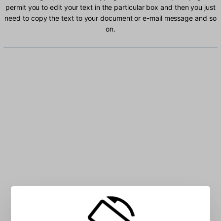
permit you to edit your text in the particular box and then you just
need to copy the text to your document or e-mail message and so
on.
Type German characters into the box: