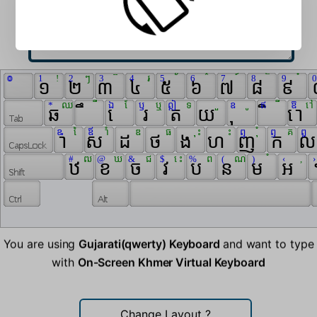
 ៙ 
 ‍ 
 1 
 ! 
 2 
 ៗ 
 3 
 ៊ 
 4 
 ៛ 
 5 
 ័ 
 6 
 ៌ 
 7 
 ៍ 
 8 
 ៏ 
 9 
 ៎ 
 0
 ‌ 
 ១ 
 ២ 
 ៣ 
 ៤ 
 ៥ 
 ៦ 
 ៧ 
 ៨ 
 ៩ 
 
 * 
 ឈ 
 ឺ 
 ឯ 
 ែ 
 ឫ 
 ឬ 
 ឦ 
 ទ 
 ួ 
 ឧ 
 ូ 
 ឥ 
 ី 
 ឱ 
 ៅ 
 ឆ 
 ឹ 
 េ 
 រ 
 ត 
 យ 
 ុ 
 ិ 
 ោ 
 ឩ 
 ៃ 
 ឪ 
 ាំ 
 ឌ 
 ធ 
 ុះ 
 ះ 
 ឮ 
 ុំ 
 ឭ 
 គ 
 ឰ 
 ា 
 ស 
 ដ 
 ថ 
 ង 
 ហ 
 ញ 
 ក 
 ល
 # 
 ឍ 
 @ 
 ឃ 
 & 
 ជ 
 $ 
 េះ 
 % 
 ព 
 ( 
 ណ 
 ) 
 ំ 
 ‹ 
 , 
 ›
 ឋ 
 ខ 
 ច 
 វ 
 ប 
 ន 
 ម 
 អ 
 
You are using
Gujarati(qwerty) Keyboard
and want to type
with
On-Screen Khmer Virtual Keyboard
Change Layout
?