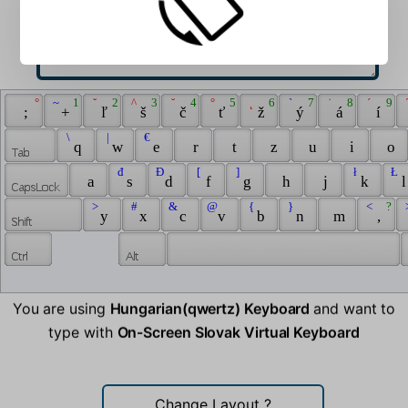
 ° 
 ~ 
 1 
 ˇ 
 2 
 ^ 
 3 
 ˘ 
 4 
 ° 
 5 
 ˛ 
 6 
 ` 
 7 
 ˙ 
 8 
 ´ 
 9 
 
 ; 
 + 
 ľ 
 š 
 č 
 ť 
 ž 
 ý 
 á 
 í 
 \ 
 | 
 € 
 q 
 w 
 e 
 r 
 t 
 z 
 u 
 i 
 o 
 đ 
 Đ 
 [ 
 ] 
 ł 
 Ł 
 a 
 s 
 d 
 f 
 g 
 h 
 j 
 k 
 l
 > 
 # 
 & 
 @ 
 { 
 } 
 < 
 ? 
 
 y 
 x 
 c 
 v 
 b 
 n 
 m 
 , 
You are using
Hungarian(qwertz) Keyboard
and want to
type with
On-Screen Slovak Virtual Keyboard
Change Layout
?