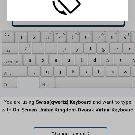
 ¦ 
 ¬ 
 ! 
 " 
 £ 
 € 
 $ 
 % 
 ^ 
 & 
 * 
 ( 
 ` 
 1 
 2 
 3 
 4 
 5 
 6 
 7 
 8 
 9 
 ? 
 < 
 > 
 / 
 , 
 . 
 p 
 y 
 f 
 g 
 c 
 r 
 a 
 o 
 e 
 u 
 i 
 d 
 h 
 t 
 n
 : 
 ; 
 q 
 j 
 k 
 x 
 b 
 m 
 w 
You are using
Swiss(qwertz) Keyboard
and want to type
with
On-Screen United Kingdom-Dvorak Virtual Keyboard
Change Layout
?