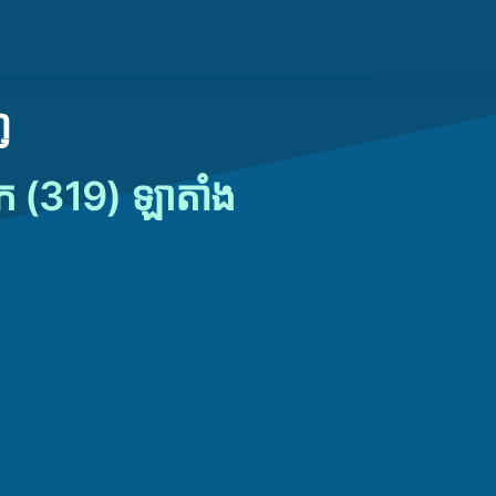
ញ
រិក (319) ឡាតាំង