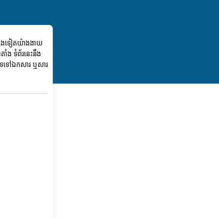
 ផ្សេងទៀតយ៉ាងងាយ
តាំង ទំព័រនេះនឹង
អត្ថបទទៅឯកសារ ឬសារ