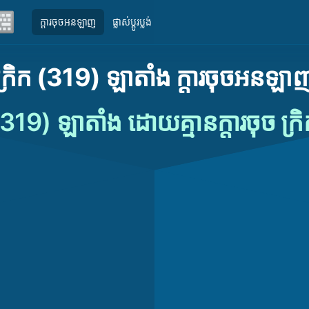
ក្តារចុចអនឡាញ
ផ្លាស់ប្តូរប្លង់
ក្រិក (319) ឡាតាំង ក្ដារចុចអនឡា
 (319) ឡាតាំង ដោយគ្មានក្តារចុច ក្