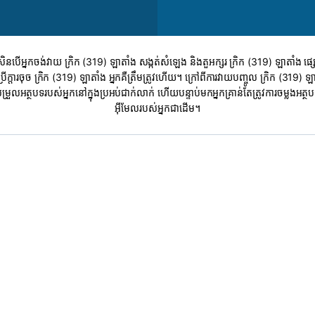
ប្រសិនបើអ្នកចង់វាយ ក្រិក (319) ឡាតាំង សង្កត់សំឡេង និងតួអក្សរ ក្រិក (319) ឡាតាំង
ក្តារចុច ក្រិក (319) ឡាតាំង អ្នកគឺត្រឹមត្រូវហើយ។ ក្រៅពីការវាយបញ្ចូល ក្រិក (319) ឡា
សម្រួលអត្ថបទរបស់អ្នកនៅក្នុងប្រអប់ជាក់លាក់ ហើយបន្ទាប់មកអ្នកគ្រាន់តែត្រូវការចម្លង
អ៊ីមែលរបស់អ្នកជាដើម។