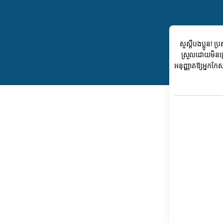
សួស្តីបងប្អូន! 
ស្រួលដោយមិនប្រើ
អនុញ្ញាតឱ្យអ្នកកែ