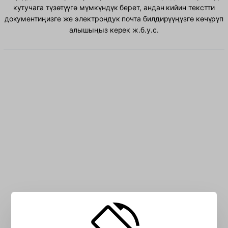
кутучага түзөтүүгө мүмкүндүк берет, андан кийин текстти
документиңизге же электрондук почта билдирүүңүзгө көчүрүп
алышыңыз керек ж.б.у.с.
Кутуга Албанча символду териңиз: