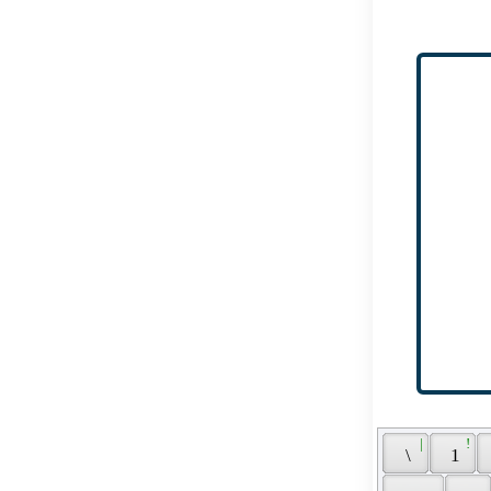
 | 
 ! 
 \ 
 1 