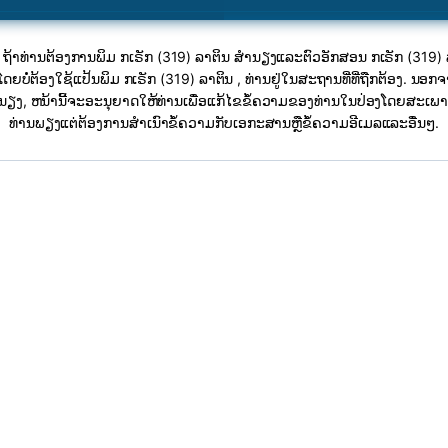
ົນ! ຖ້າທ່ານຕ້ອງການພິມ ກເຣັກ (319) ລາຕິນ ສຳນຽງແລະຕົວອັກສອນ ກເຣັກ (319) 
ດຍບໍ່ຕ້ອງໃຊ້ແປ້ນພິມ ກເຣັກ (319) ລາຕິນ , ທ່ານຢູ່ໃນສະຖານທີ່ທີ່ຖືກຕ້ອງ. ນອກ​ຈ
​, ຫນ້າ​ນີ້​ຈະ​ອະ​ນຸ​ຍາດ​ໃຫ້​ທ່ານ​ເພື່ອ​ແກ້​ໄຂ​ຂໍ້​ຄວາມ​ຂອງ​ທ່ານ​ໃນ​ປ່ອງ​ໂດຍ​ສະ​ເພາະ
ທ່ານ​ພຽງ​ແຕ່​ຕ້ອງ​ການ​ສໍາ​ເນົາ​ຂໍ້​ຄວາມ​ກັບ​ເອ​ກະ​ສານ​ຫຼື​ຂໍ້​ຄວາມ​ອີ​ເມລ​ແລະ​ອື່ນໆ​.