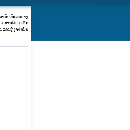
ລາຕິນ ທີ່ແຕກຕ່າງ
າກ​ການ​ພິມ ກເຣັກ
​ແລະ​ຫຼັງ​ຈາກ​ນັ້ນ​