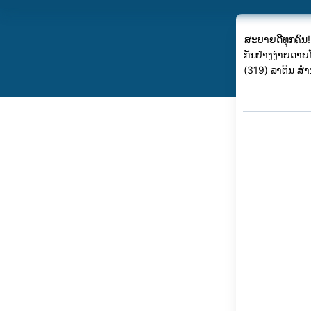
ສະ​ບາຍ​ດີ​ທຸກ​ຄ
ກັນຢ່າງງ່າຍດາຍໂ
(319) ລາຕິນ ສໍານຽງ