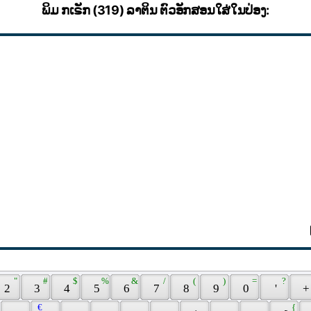
ພິມ ກເຣັກ (319) ລາຕິນ ຕົວອັກສອນໃສ່ໃນປ່ອງ:
 " 
 # 
 $ 
 % 
 & 
 / 
 ( 
 ) 
 = 
 ? 
 2 
 3 
 4 
 5 
 6 
 7 
 8 
 9 
 0 
 ' 
 +
 € 
 { 