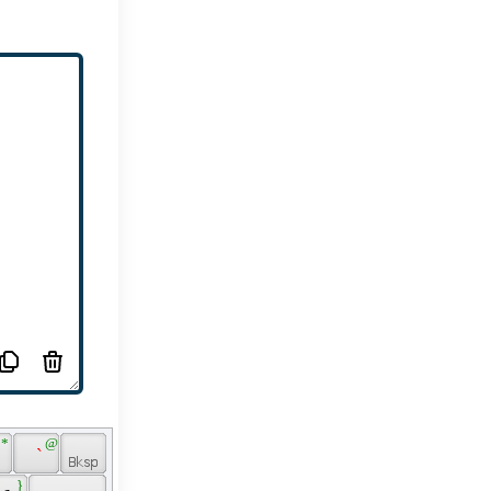
 * 
 @ 
 
 ` 
 } 