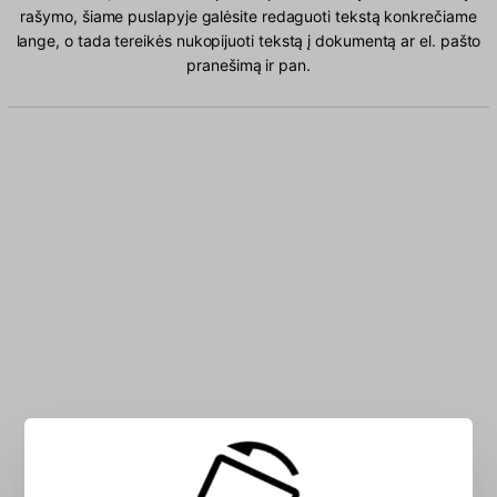
rašymo, šiame puslapyje galėsite redaguoti tekstą konkrečiame
lange, o tada tereikės nukopijuoti tekstą į dokumentą ar el. pašto
pranešimą ir pan.
Įveskite Albanų kalba simbolių į laukelį: