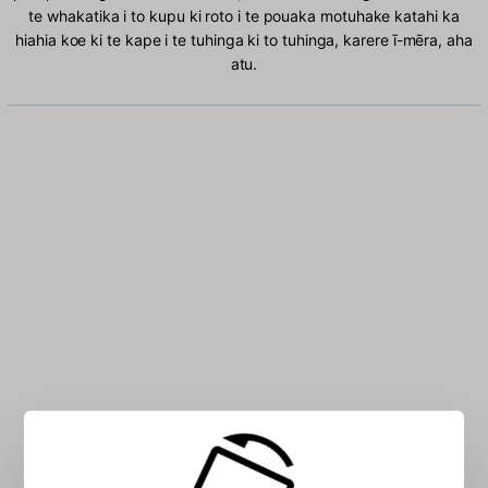
te whakatika i to kupu ki roto i te pouaka motuhake katahi ka
hiahia koe ki te kape i te tuhinga ki to tuhinga, karere ī-mēra, aha
atu.
Patohia nga tohu Albanian ki te pouaka: