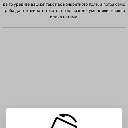
да го уредите вашиот текст во конкретното поле, а потоа само
треба да го копирате текстот во вашиот документ или е-пошта
и така натаму.
Внесете албански знаци во полето: