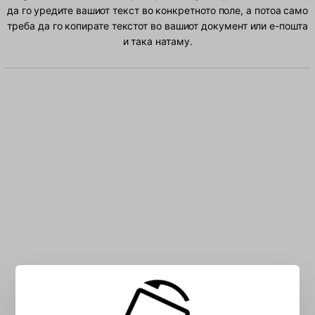
да го уредите вашиот текст во конкретното поле, а потоа само
треба да го копирате текстот во вашиот документ или е-пошта
и така натаму.
Внесете албански знаци во полето: