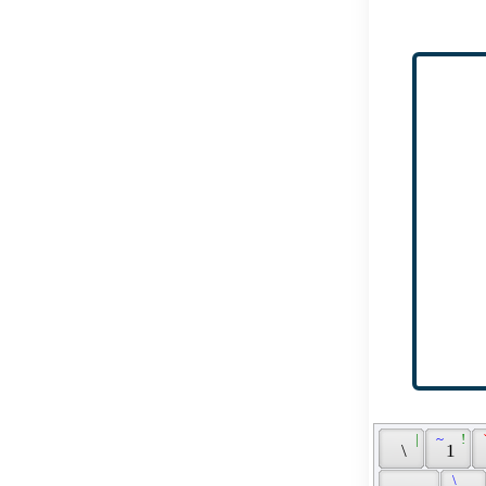
 | 
 ~ 
 ! 
 
 \ 
 1 
 \ 