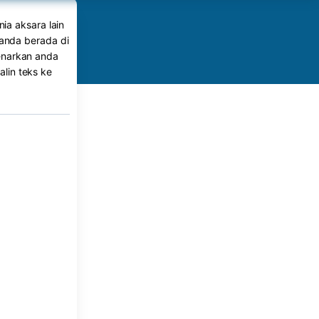
ia aksara lain
anda berada di
enarkan anda
lin teks ke