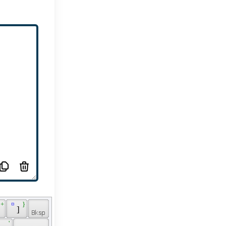
 + 
 ¤ 
 } 
 
 ] 
 
 ' 