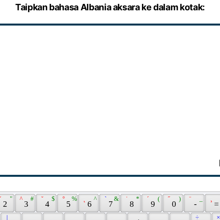
Taipkan bahasa Albania aksara ke dalam kotak:
ˇ 
 " 
 ^ 
 # 
 ˘ 
 $ 
 ° 
 % 
 ˛ 
 ^ 
 ` 
 & 
 ˙ 
 * 
 ´ 
 ( 
 ˝ 
 ) 
 ¨ 
 _ 
 ¸ 
 2 
 3 
 4 
 5 
 6 
 7 
 8 
 9 
 0 
 - 
 =
 | 
 ÷ 
 ×