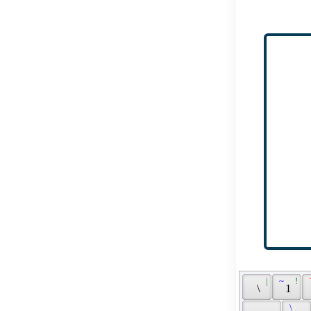
 | 
 ~ 
 ! 
 
 \ 
 1 
 \ 