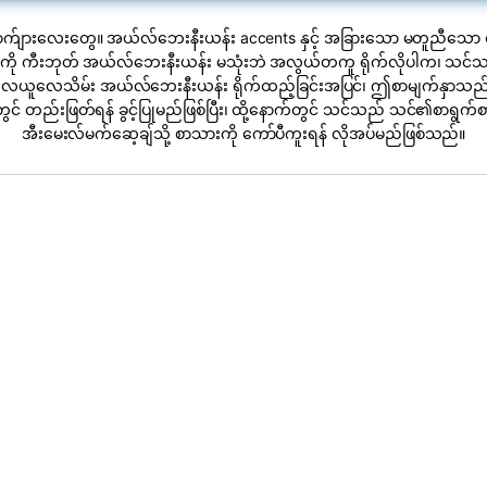
ောက်ျားလေးတွေ။ အယ်လ်ဘေးနီးယန်း accents နှင့် အခြားသော မတူညီသော 
ံးကို ကီးဘုတ် အယ်လ်ဘေးနီးယန်း မသုံးဘဲ အလွယ်တကူ ရိုက်လိုပါက၊ သင်သည
လေယူလေသိမ်း အယ်လ်ဘေးနီးယန်း ရိုက်ထည့်ခြင်းအပြင်၊ ဤစာမျက်နှာသည်
င် တည်းဖြတ်ရန် ခွင့်ပြုမည်ဖြစ်ပြီး၊ ထို့နောက်တွင် သင်သည် သင်၏စာရွက်စ
အီးမေးလ်မက်ဆေ့ချ်သို့ စာသားကို ကော်ပီကူးရန် လိုအပ်မည်ဖြစ်သည်။