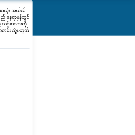
စာလုံး အယ်လ်
် နေရာမှန်တွင်
 သင့်စာသားကို
ာတမ်း သို့မဟုတ်