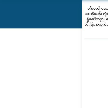
မင်္ဂလာပါ ယ
ဘေးနီးယန်း လု
ရှိနေပါသည်။ 
သီးခြားအကွက်တွ