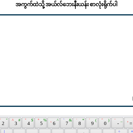
အကွက်ထဲသို့ အယ်လ်ဘေးနီးယန်း စာလုံးရိုက်ပါ
ˇ 
 " 
 ^ 
 # 
 ˘ 
 $ 
 ° 
 % 
 ˛ 
 ^ 
 ` 
 & 
 ˙ 
 * 
 ´ 
 ( 
 ˝ 
 ) 
 ¨ 
 _ 
 ¸ 
 2 
 3 
 4 
 5 
 6 
 7 
 8 
 9 
 0 
 - 
 =
 | 
 ÷ 
 ×