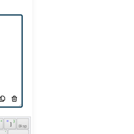
 + 
 ¤ 
 } 
 
 ] 
 
 ' 