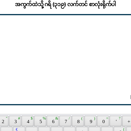
အကွက်ထဲသို့ ဂရိ (၃၁၉) လက်တင် စာလုံးရိုက်ပါ
 " 
 # 
 $ 
 % 
 & 
 / 
 ( 
 ) 
 = 
 ? 
 2 
 3 
 4 
 5 
 6 
 7 
 8 
 9 
 0 
 ' 
 +
 € 
 { 