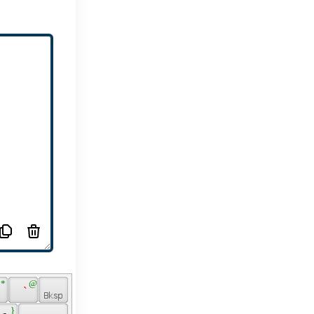
 * 
 @ 
 
 ` 
 } 