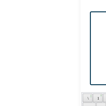
 | 
 ! 
 \ 
 1 