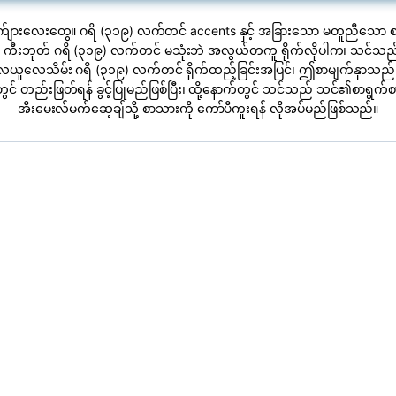
က်ျားလေးတွေ။ ဂရိ (၃၁၉) လက်တင် accents နှင့် အခြားသော မတူညီသော စာ
 ကီးဘုတ် ဂရိ (၃၁၉) လက်တင် မသုံးဘဲ အလွယ်တကူ ရိုက်လိုပါက၊ သင်သည် န
ယူလေသိမ်း ဂရိ (၃၁၉) လက်တင် ရိုက်ထည့်ခြင်းအပြင်၊ ဤစာမျက်နှာသည် 
င် တည်းဖြတ်ရန် ခွင့်ပြုမည်ဖြစ်ပြီး၊ ထို့နောက်တွင် သင်သည် သင်၏စာရွက်စ
အီးမေးလ်မက်ဆေ့ချ်သို့ စာသားကို ကော်ပီကူးရန် လိုအပ်မည်ဖြစ်သည်။