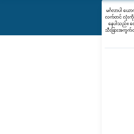
မင်္ဂလာပါ ယော
လက်တင် လုံးကို
နေပါသည်။ လေ
သီးခြားအကွက်တွ