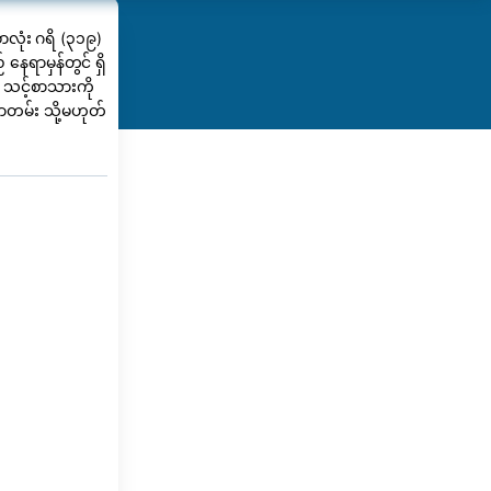
လုံး ဂရိ (၃၁၉)
ေရာမှန်တွင် ရှိ
သင့်စာသားကို
ာတမ်း သို့မဟုတ်