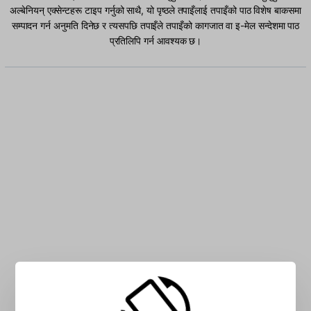
अल्बेनियन् एक्सेन्टहरू टाइप गर्नुको साथै, यो पृष्ठले तपाइँलाई तपाइँको पाठ विशेष बाकसमा
सम्पादन गर्न अनुमति दिनेछ र त्यसपछि तपाइँले तपाइँको कागजात वा इ-मेल सन्देशमा पाठ
प्रतिलिपि गर्न आवश्यक छ।
बक्समा अल्बेनियन् क्यारेक्टरहरू टाइप गर्नुहोस्: