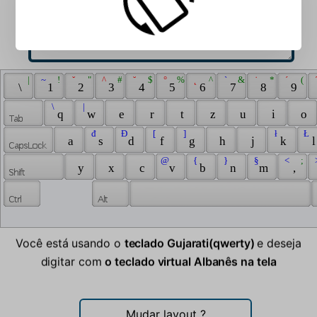
 | 
 ~ 
 ! 
 ˇ 
 " 
 ^ 
 # 
 ˘ 
 $ 
 ° 
 % 
 ˛ 
 ^ 
 ` 
 & 
 ˙ 
 * 
 ´ 
 ( 
 
 \ 
 1 
 2 
 3 
 4 
 5 
 6 
 7 
 8 
 9 
 \ 
 | 
 q 
 w 
 e 
 r 
 t 
 z 
 u 
 i 
 o 
 đ 
 Đ 
 [ 
 ] 
 ł 
 Ł 
 a 
 s 
 d 
 f 
 g 
 h 
 j 
 k 
 l
 @ 
 { 
 } 
 § 
 < 
 ; 
 
 y 
 x 
 c 
 v 
 b 
 n 
 m 
 , 
Você está usando o
teclado Gujarati(qwerty)
e deseja
digitar com
o teclado virtual Albanês na tela
Mudar layout
?