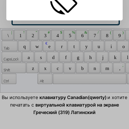
 | 
 ! 
 " 
 # 
 $ 
 % 
 & 
 / 
 ( 
 ) 
 \ 
 1 
 2 
 3 
 4 
 5 
 6 
 7 
 8 
 9 
 € 
 q 
 w 
 e 
 r 
 t 
 y 
 u 
 i 
 o 
 a 
 s 
 d 
 f 
 g 
 h 
 j 
 k 
 l
 ; 
 z 
 x 
 c 
 v 
 b 
 n 
 m 
 , 
Вы используете
клавиатуру Canadian(qwerty)
и хотите
печатать с
виртуальной клавиатурой на экране
Греческий (319) Латинский