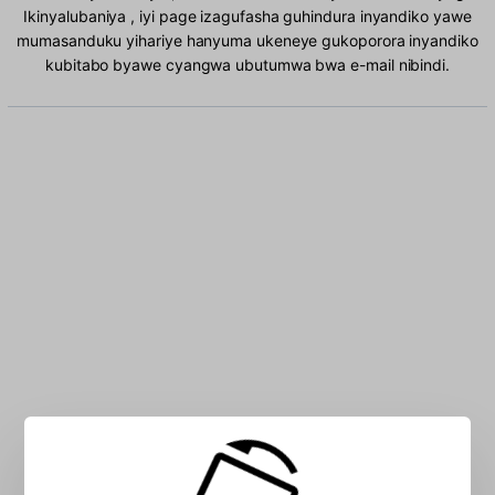
Ikinyalubaniya , iyi page izagufasha guhindura inyandiko yawe
mumasanduku yihariye hanyuma ukeneye gukoporora inyandiko
kubitabo byawe cyangwa ubutumwa bwa e-mail nibindi.
Andika inyuguti Ikinyalubaniya mumasanduku: