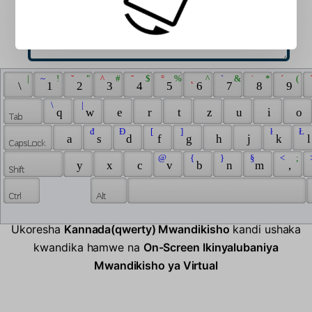
 | 
 ~ 
 ! 
 ˇ 
 " 
 ^ 
 # 
 ˘ 
 $ 
 ° 
 % 
 ˛ 
 ^ 
 ` 
 & 
 ˙ 
 * 
 ´ 
 ( 
 
 \ 
 1 
 2 
 3 
 4 
 5 
 6 
 7 
 8 
 9 
 \ 
 | 
 q 
 w 
 e 
 r 
 t 
 z 
 u 
 i 
 o 
 đ 
 Đ 
 [ 
 ] 
 ł 
 Ł 
 a 
 s 
 d 
 f 
 g 
 h 
 j 
 k 
 l
 @ 
 { 
 } 
 § 
 < 
 ; 
 
 y 
 x 
 c 
 v 
 b 
 n 
 m 
 , 
Ukoresha
Kannada(qwerty) Mwandikisho
kandi ushaka
kwandika hamwe na
On-Screen Ikinyalubaniya
Mwandikisho ya Virtual