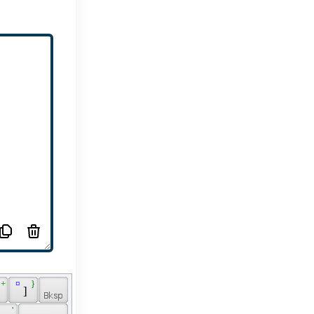
 + 
 ¤ 
 } 
 
 ] 
 
 ' 