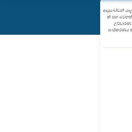
ආයුබෝවන් යාල
ක් සහ වෙනත් 
උච්චාරණ 
සංස්කරණය කි