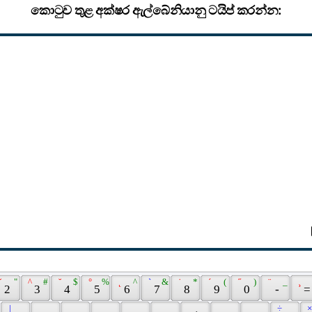
කොටුව තුළ අක්ෂර ඇල්බේනියානු ටයිප් කරන්න:
ˇ 
 " 
 ^ 
 # 
 ˘ 
 $ 
 ° 
 % 
 ˛ 
 ^ 
 ` 
 & 
 ˙ 
 * 
 ´ 
 ( 
 ˝ 
 ) 
 ¨ 
 _ 
 ¸ 
 2 
 3 
 4 
 5 
 6 
 7 
 8 
 9 
 0 
 - 
 =
 | 
 ÷ 
 ×