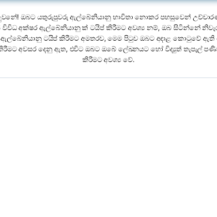
ුවනේ! ඔබට යතුරුපුවරු ඇල්බේනියානු භාවිතා නොකර පහසුවෙන් උච්චාර
විවිධ අක්ෂර ඇල්බේනියානු ක් ටයිප් කිරීමට අවශ්‍ය නම්, ඔබ සිටින්නේ නිවැ
ඇල්බේනියානු ටයිප් කිරීමට අමතරව, මෙම පිටුව ඔබට අදාළ කොටුවේ ඇත
රීමට අවසර දෙනු ඇත, එවිට ඔබට ඔබේ ලේඛනයට හෝ විද්‍යුත් තැපැල් පණි
කිරීමට අවශ්‍ය වේ.