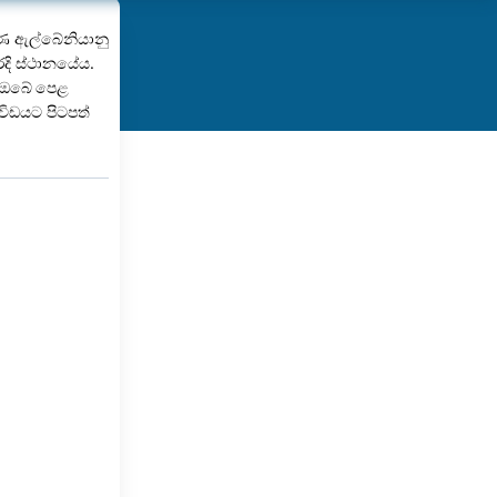
ණ ඇල්බේනියානු
රදි ස්ථානයේය.
ි ඔබේ පෙළ
විඩයට පිටපත්