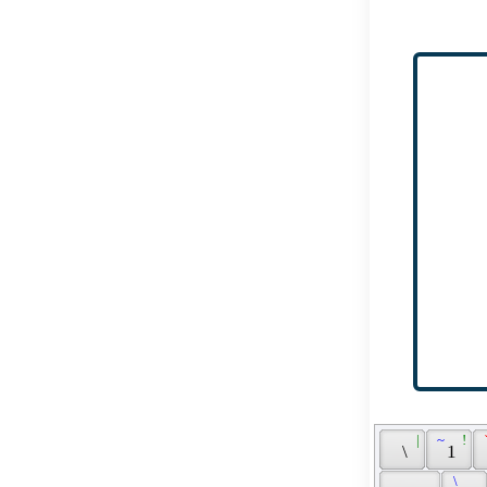
 | 
 ~ 
 ! 
 
 \ 
 1 
 \ 