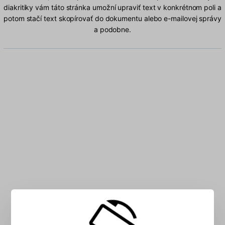
diakritiky vám táto stránka umožní upraviť text v konkrétnom poli a
potom stačí text skopírovať do dokumentu alebo e-mailovej správy
a podobne.
Do poľa zadajte Albánsky znakov: