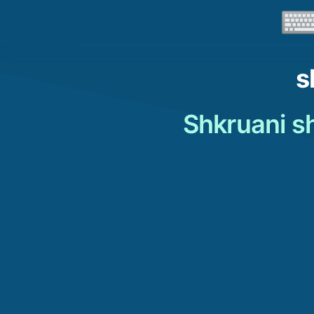
s
Shkruani sh