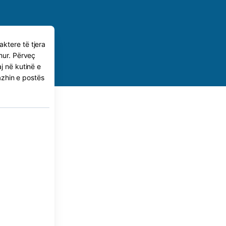
ktere të tjera
hur. Përveç
j në kutinë e
azhin e postës