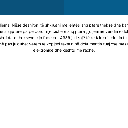
ema! Nëse dëshironi të shkruani me lehtësi shqiptare thekse dhe kara
 shqiptare pa përdorur një tastierë shqiptare , ju jeni në vendin e du
shqiptare thekseve, kjo faqe do t&#39;ju lejojë të redaktoni tekstin tua
ë pas ju duhet vetëm të kopjoni tekstin në dokumentin tuaj ose mes
elektronike dhe kështu me radhë.