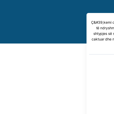
Ç&#39;kemi dj
të ndryshme
shtypjes së 
caktuar dhe m