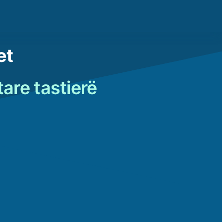
et
are tastierë