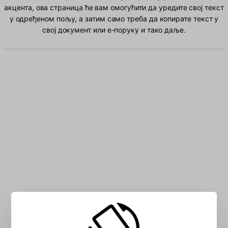
акцента, ова страница ће вам омогућити да уредите свој текст
у одређеном пољу, а затим само треба да копирате текст у
свој документ или е-поруку и тако даље.
Унесите Албанац знакова у поље: