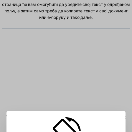
страница ће вам омогућити да уредите свој текст у одређеном
пољу, а затим само треба да копирате текст у свој документ
или е-поруку и тако даље.
Унесите грчки (319) латински знакова у поље: