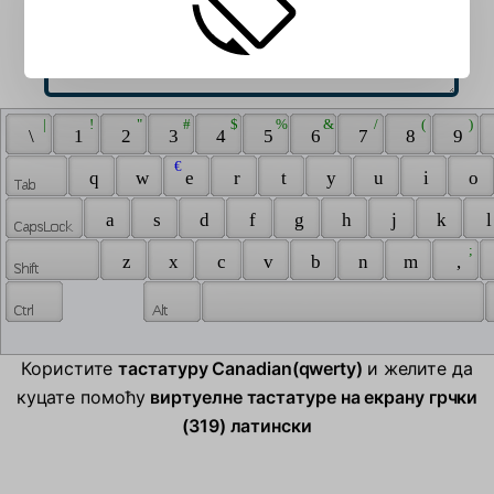
 | 
 ! 
 " 
 # 
 $ 
 % 
 & 
 / 
 ( 
 ) 
 \ 
 1 
 2 
 3 
 4 
 5 
 6 
 7 
 8 
 9 
 € 
 q 
 w 
 e 
 r 
 t 
 y 
 u 
 i 
 o 
 a 
 s 
 d 
 f 
 g 
 h 
 j 
 k 
 l
 ; 
 z 
 x 
 c 
 v 
 b 
 n 
 m 
 , 
Користите
тастатуру Canadian(qwerty)
и желите да
куцате помоћу
виртуелне тастатуре на екрану грчки
(319) латински