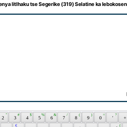
enya litlhaku tse Segerike (319) Selatine ka lebokosen
 " 
 # 
 $ 
 % 
 & 
 / 
 ( 
 ) 
 = 
 ? 
 2 
 3 
 4 
 5 
 6 
 7 
 8 
 9 
 0 
 ' 
 +
 € 
 { 