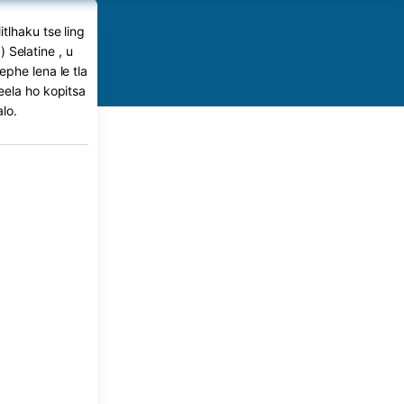
tlhaku tse ling
 Selatine , u
phe lena le tla
eela ho kopitsa
lo.