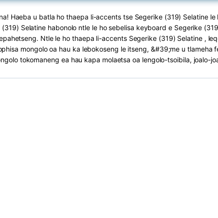
! Haeba u batla ho thaepa li-accents tse Segerike (319) Selatine le li
 (319) Selatine habonolo ntle le ho sebelisa keyboard e Segerike (319)
pahetseng. Ntle le ho thaepa li-accents Segerike (319) Selatine , leqe
lophisa mongolo oa hau ka lebokoseng le itseng, &#39;me u tlameha f
ngolo tokomaneng ea hau kapa molaetsa oa lengolo-tsoibila, joalo-joa