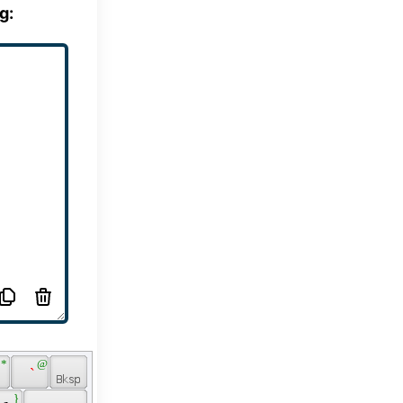
g:
 * 
 @ 
 
 ` 
 } 