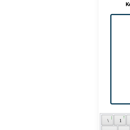
K
 | 
 ! 
 \ 
 1 