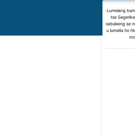
Lumelang banna
tse Segerike
sebakeng se ne
u lumella ho h
mo