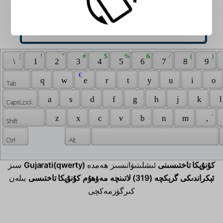
 | 
 ! 
 " 
 # 
 $ 
 % 
 & 
 / 
 ( 
 ) 
 \ 
 1 
 2 
 3 
 4 
 5 
 6 
 7 
 8 
 9 
 € 
 q 
 w 
 e 
 r 
 t 
 y 
 u 
 i 
 o 
 a 
 s 
 d 
 f 
 g 
 h 
 j 
 k 
 l
 ; 
 z 
 x 
 c 
 v 
 b 
 n 
 m 
 , 
Gujarati(qwerty) كۇنۇپكا تاختىسىنى
ئىشلىتىۋاتىسىز ھەمدە
سىز
ئېكراندىكى گرېكچە (319) لاتىنچە مەۋھۇم كۇنۇپكا تاختىسى
بىلەن
كىرگۈزمەكچى