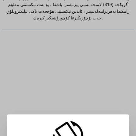
گرېكچە (319) لاتىنچە بەتنى يېزىشتىن باشقا ، بۇ بەت تېكىستنى مەلۇم
رامكىدا تەھرىرلىيەلەيسىز ، ئاندىن تېكىستنى ھۆججەت ياكى ئېلېكترونلۇق
خەت ئۇچۇرىڭىزغا كۆچۈرۈشىڭىز كېرەك.
رامكىغا گرېكچە (319) لاتىنچە ھەرپنى كىرگۈزۈڭ: