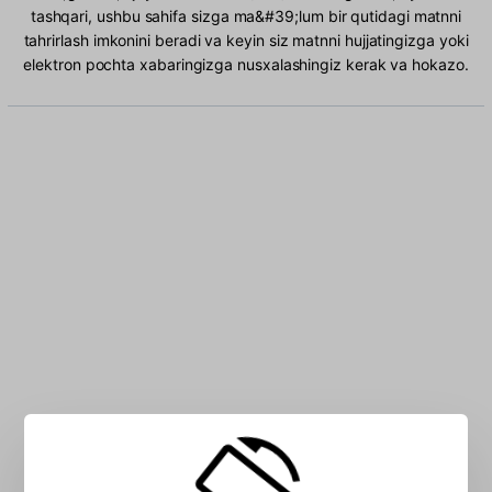
tashqari, ushbu sahifa sizga ma&#39;lum bir qutidagi matnni
tahrirlash imkonini beradi va keyin siz matnni hujjatingizga yoki
elektron pochta xabaringizga nusxalashingiz kerak va hokazo.
Maydonga Yunon (319) Lotin ta belgi kiriting: