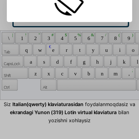
 | 
 ! 
 " 
 # 
 $ 
 % 
 & 
 / 
 ( 
 ) 
 \ 
 1 
 2 
 3 
 4 
 5 
 6 
 7 
 8 
 9 
 € 
 q 
 w 
 e 
 r 
 t 
 y 
 u 
 i 
 o 
 a 
 s 
 d 
 f 
 g 
 h 
 j 
 k 
 l
 ; 
 z 
 x 
 c 
 v 
 b 
 n 
 m 
 , 
Siz
Italian(qwerty) klaviaturasidan
foydalanmoqdasiz va
ekrandagi Yunon (319) Lotin virtual klaviatura
bilan
yozishni xohlaysiz